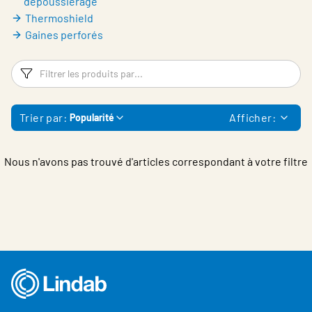
dépoussiérage
Thermoshield
Gaines perforés
Filtres
Fi
Trier par:
Afficher:
Popularité
Nous n'avons pas trouvé d'articles correspondant à votre filtre