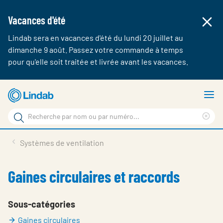
Vacances d'été
Lindab sera en vacances d'été du lundi 20 juillet au
dimanche 9 août. Passez votre commande à temps
pour qu'elle soit traitée et livrée avant les vacances.
Aller
A
au
le
Rechercher
contenu
m
Cle
Rechercher
principal
sea
Produits & webshop
Systèmes de ventilation
sur
phr
A propos de Lindab
Gaines circulaires et raccords
Contact
Login
Sous-catégories
Gaines circulaires
Choose languge