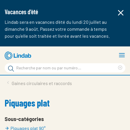
Vacances d'été
Lindab sera en vacances d'été du lundi 20 juillet au
dimanche 9 août. Passez votre commande à temps
pour qu'elle soit traitée et livrée avant les vacances.
Aller
A
au
le
Rechercher
contenu
m
Cle
Rechercher
principal
sea
Produits & webshop
Gaines circulaires et raccords
sur
phr
A propos de Lindab
Piquages plat
Contact
Login
Sous-catégories
Piquages plat 90°
Choose languge