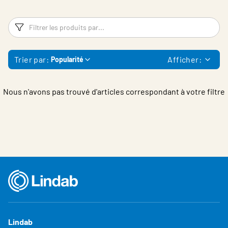
Filtres
Fi
Trier par:
Afficher:
Popularité
Nous n'avons pas trouvé d'articles correspondant à votre filtre
Lindab