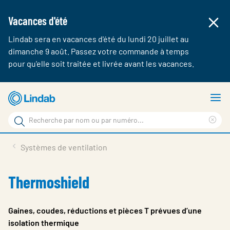
Vacances d'été
Lindab sera en vacances d'été du lundi 20 juillet au
dimanche 9 août. Passez votre commande à temps
pour qu'elle soit traitée et livrée avant les vacances.
Aller
A
au
le
Rechercher
contenu
m
Cle
Rechercher
principal
sea
Produits & webshop
Systèmes de ventilation
sur
phr
A propos de Lindab
Thermoshield
Contact
Login
Gaines, coudes, réductions et pièces T prévues d’une
isolation thermique
Choose languge