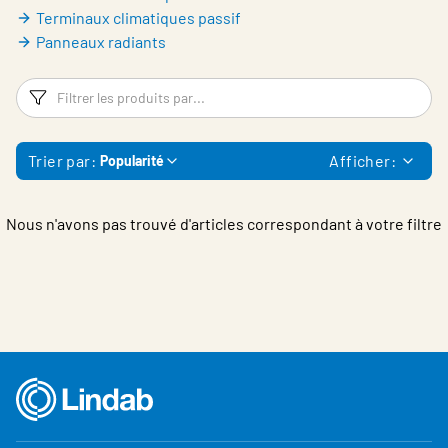
Belgium - French
Terminaux climatiques passif
Panneaux radiants
Filtres
Fi
Trier par:
Afficher:
Popularité
Nous n'avons pas trouvé d'articles correspondant à votre filtre