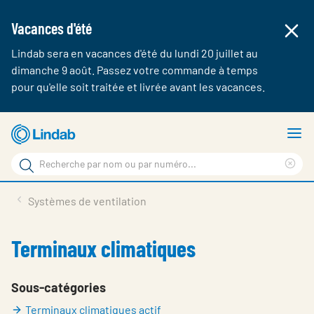
Vacances d'été
Lindab sera en vacances d'été du lundi 20 juillet au
dimanche 9 août. Passez votre commande à temps
pour qu'elle soit traitée et livrée avant les vacances.
Aller
A
au
le
Rechercher
contenu
m
Cle
Rechercher
principal
sea
Produits & webshop
Systèmes de ventilation
sur
phr
A propos de Lindab
Terminaux climatiques
Contact
Login
Sous-catégories
Terminaux climatiques actif
Choose languge