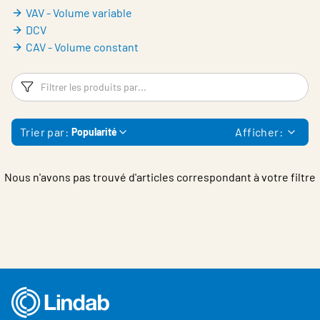
Belgium - French
VAV - Volume variable
DCV
CAV - Volume constant
Filtres
Fi
Trier par:
Afficher:
Popularité
Nous n'avons pas trouvé d'articles correspondant à votre filtre