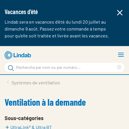
Vacances d'été
Lindab sera en vacances d'été du lundi 20 juillet au
dimanche 9 août. Passez votre commande à temps
pour qu'elle soit traitée et livrée avant les vacances.
Aller
A
au
le
Rechercher
contenu
m
Cle
Rechercher
principal
sea
Produits & webshop
Systèmes de ventilation
sur
phr
A propos de Lindab
Ventilation à la demande
Contact
Login
Sous-catégories
UltraLink® & Ultra BT
Choose languge