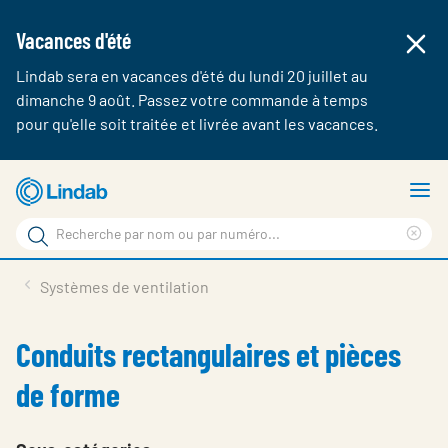
Vacances d'été
Lindab sera en vacances d'été du lundi 20 juillet au
dimanche 9 août. Passez votre commande à temps
pour qu'elle soit traitée et livrée avant les vacances.
Aller
A
au
le
Rechercher
contenu
m
Cle
Rechercher
principal
sea
Produits & webshop
Systèmes de ventilation
sur
phr
A propos de Lindab
Conduits rectangulaires et pièces
Contact
de forme
Login
Choose languge