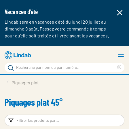
Vacances d'été
Lindab sera en vacances d'été du lundi 20 juillet au
dimanche 9 août. Passez votre commande à temps
pour qu'elle soit traitée et livrée avant les vacances.
Aller
A
au
le
Rechercher
contenu
m
Cle
Rechercher
principal
sea
Produits & webshop
Piquages plat
sur
phr
A propos de Lindab
Piquages plat 45°
Contact
Login
Filtres
Fi
Choose languge