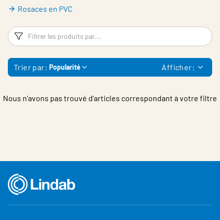
Belgium - French
Rosaces en PVC
Filtres
Fi
Trier par:
Afficher:
Popularité
Nous n'avons pas trouvé d'articles correspondant à votre filtre