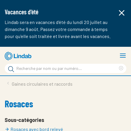
Vacances d'été
Lindab sera en vacances d'été du lundi 20 juillet au
dimanche 9 août. Passez votre commande à temps
pour qu'elle soit traitée et livrée avant les vacances.
Aller
A
au
le
Rechercher
contenu
m
Cle
Rechercher
principal
sea
Produits & webshop
Gaines circulaires et raccords
sur
phr
A propos de Lindab
Rosaces
Contact
Login
Sous-catégories
Rosaces avec bord relevé
Choose languge