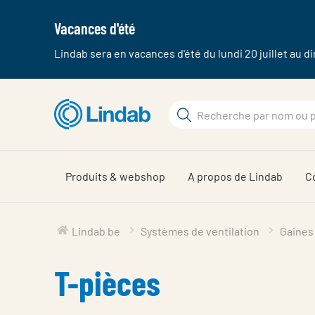
Vacances d'été
Lindab sera en vacances d'été du lundi 20 juillet au 
Aller
au
Rechercher
contenu
Rechercher
principal
sur
Produits & webshop
A propos de Lindab
C
Lindab be
Systèmes de ventilation
Gaines 
T-pièces