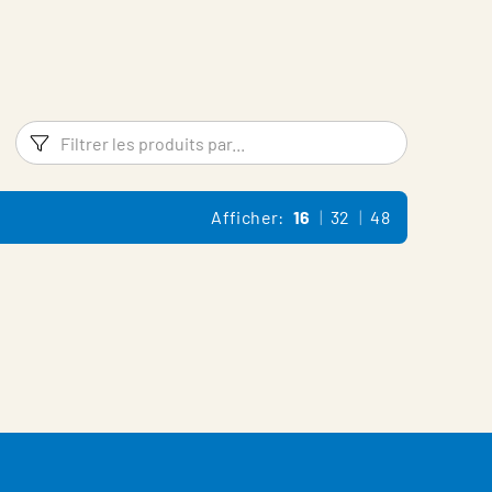
Filtres
Filtrer l
Afficher:
16
32
48