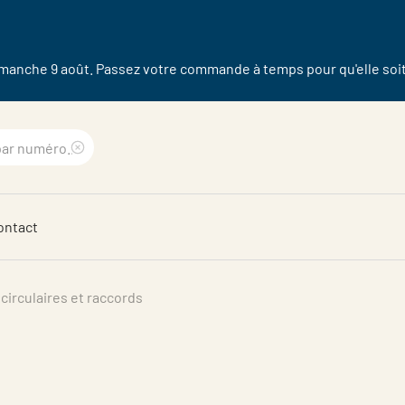
dimanche 9 août. Passez votre commande à temps pour qu'elle soit 
Clear
search
ontact
phrase
circulaires et raccords