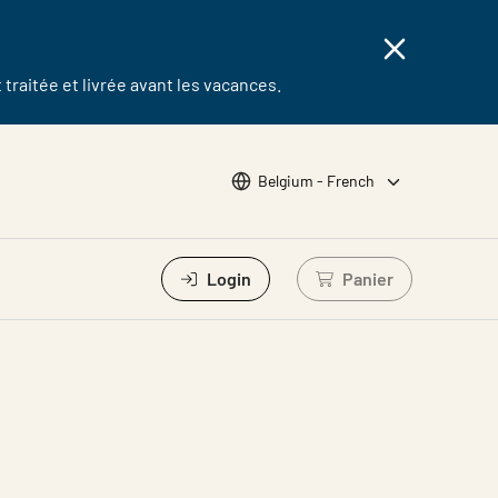
traitée et livrée avant les vacances.
Choose languge
Belgium - French
Login
Panier
Se connecter pour 