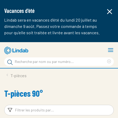
Vacances d'été
Lindab sera en vacances d'été du lundi 20 juillet au
dimanche 9 août. Passez votre commande à temps
pour qu'elle soit traitée et livrée avant les vacances.
Aller
A
au
le
Rechercher
contenu
m
Cle
Rechercher
principal
sea
Produits & webshop
T-pièces
sur
phr
A propos de Lindab
T-pièces 90°
Contact
Login
Filtres
Fi
Choose languge