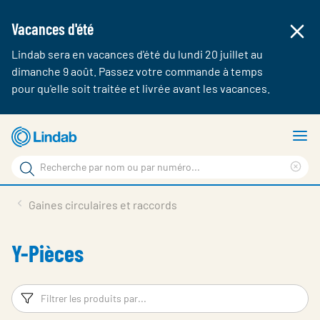
Vacances d'été
Lindab sera en vacances d'été du lundi 20 juillet au
dimanche 9 août. Passez votre commande à temps
pour qu'elle soit traitée et livrée avant les vacances.
Aller
A
au
le
Rechercher
contenu
m
Cle
Rechercher
principal
sea
Produits & webshop
Gaines circulaires et raccords
sur
phr
A propos de Lindab
Y-Pièces
Contact
Login
Filtres
Fi
Choose languge