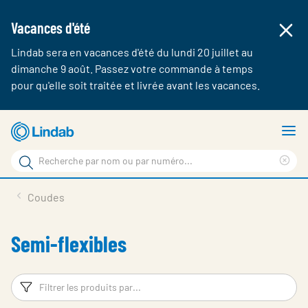
Vacances d'été
Lindab sera en vacances d'été du lundi 20 juillet au
dimanche 9 août. Passez votre commande à temps
pour qu'elle soit traitée et livrée avant les vacances.
Aller
A
au
le
Rechercher
contenu
m
Cle
Rechercher
principal
sea
Produits & webshop
Coudes
sur
phr
A propos de Lindab
Semi-flexibles
Contact
Login
Filtres
Fi
Choose languge