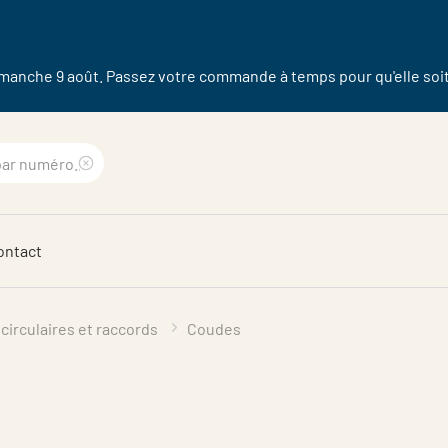
dimanche 9 août. Passez votre commande à temps pour qu'elle soit 
Clear
search
ontact
phrase
circulaires et raccords
Coudes