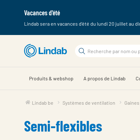
Vacances d'été
Lindab sera en vacances d'été du lundi 20 juillet au 
Aller
au
Rechercher
contenu
Rechercher
principal
sur
Produits & webshop
A propos de Lindab
C
Lindab be
Systèmes de ventilation
Gaines 
Semi-flexibles