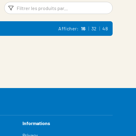
Filtres
Filtrer l
Afficher:
16
32
48
Informations
Privacy