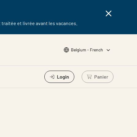
traitée et livrée avant les vacances.
Choose languge
Belgium - French
Login
Panier
Se connecter pour 