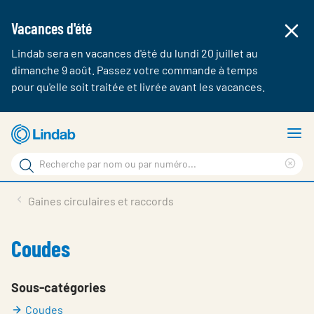
Vacances d'été
Lindab sera en vacances d'été du lundi 20 juillet au
dimanche 9 août. Passez votre commande à temps
pour qu'elle soit traitée et livrée avant les vacances.
Aller
A
au
le
Rechercher
contenu
m
Cle
Rechercher
principal
sea
Produits & webshop
Gaines circulaires et raccords
sur
phr
A propos de Lindab
Coudes
Contact
Login
Sous-catégories
Coudes
Choose languge