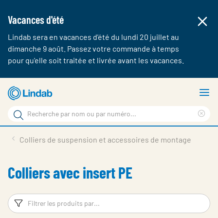
Vacances d'été
Lindab sera en vacances d'été du lundi 20 juillet au
dimanche 9 août. Passez votre commande à temps
pour qu'elle soit traitée et livrée avant les vacances.
Aller
A
au
le
Rechercher
contenu
m
Cle
Rechercher
principal
sea
Produits & webshop
Colliers de suspension et accessoires de montage
sur
phr
A propos de Lindab
Colliers avec insert PE
Contact
Login
Filtres
Fi
Choose languge