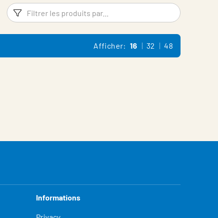
Filtres
Filtrer l
Afficher:
16
32
48
Informations
Privacy