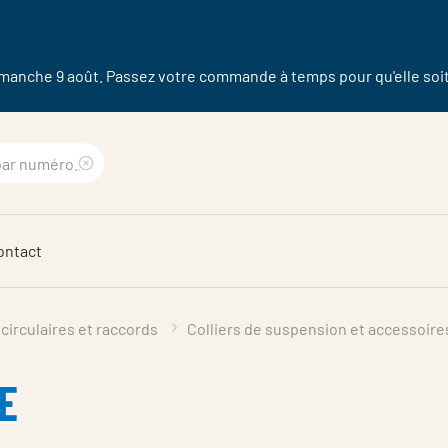
dimanche 9 août. Passez votre commande à temps pour qu'elle soit 
Clear
search
ontact
phrase
circulaires et raccords
Colliers de suspension et accessoir
PE