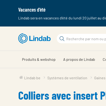
Vacances d'été
Lindab sera en vacances d'été du lundi 20 juillet au 
Aller
au
Rechercher
contenu
Rechercher
principal
sur
Produits & webshop
A propos de Lindab
C
Lindab be
Systèmes de ventilation
Gaines 
Colliers avec insert 