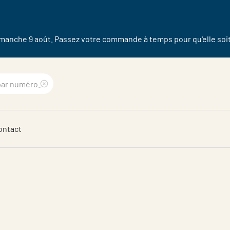
dimanche 9 août. Passez votre commande à temps pour qu'elle soit 
Clear
search
ontact
phrase