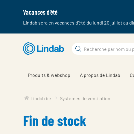
Vacances d'été
Lindab sera en vacances d'été du lundi 20 juillet au 
Aller
au
Rechercher
contenu
Rechercher
principal
sur
Produits & webshop
A propos de Lindab
C
Lindab be
Systèmes de ventilation
Fin de stock