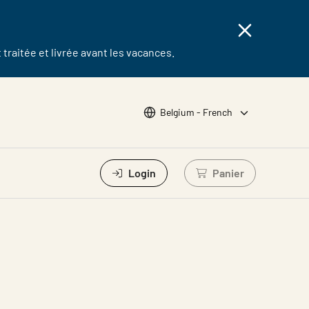
traitée et livrée avant les vacances.
Choose languge
Belgium - French
Login
Panier
Se connecter pour 