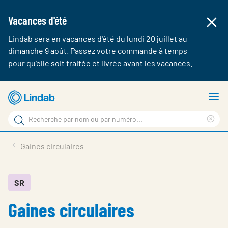
Vacances d'été
Lindab sera en vacances d'été du lundi 20 juillet au
dimanche 9 août. Passez votre commande à temps
pour qu'elle soit traitée et livrée avant les vacances.
Aller
A
au
le
Rechercher
contenu
m
Cle
Rechercher
principal
sea
Produits & webshop
Gaines circulaires
sur
phr
A propos de Lindab
Contact
SR
Gaines circulaires
Login
Choose languge