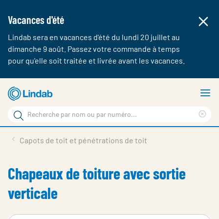
Vacances d'été
Lindab sera en vacances d'été du lundi 20 juillet au
dimanche 9 août. Passez votre commande à temps
pour qu'elle soit traitée et livrée avant les vacances.
Aller
A
au
le
Rechercher
contenu
m
Cle
Rechercher
principal
sea
Produits & webshop
Capots de toit et pénétrations de toit
sur
phr
A propos de Lindab
Chapeaux de toiture avec sortie
Contact
verticale
Login
Choose languge