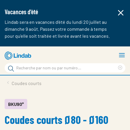
Vacances d'été
Lindab sera en vacances d'été du lundi 20 juillet au
dimanche 9 août. Passez votre commande à temps
pour qu'elle soit traitée et livrée avant les vacances.
Aller
A
au
le
Rechercher
contenu
m
Cle
Rechercher
principal
sea
Produits & webshop
Coudes courts
sur
phr
A propos de Lindab
Contact
BKU90°
Coudes courts Ø80 - Ø160
Login
Choose languge