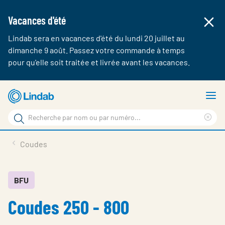
Vacances d'été
Lindab sera en vacances d'été du lundi 20 juillet au
dimanche 9 août. Passez votre commande à temps
pour qu'elle soit traitée et livrée avant les vacances.
Aller
A
au
le
Rechercher
contenu
m
Cle
Rechercher
principal
sea
Produits & webshop
Coudes
sur
phr
A propos de Lindab
Contact
BFU
Coudes 250 - 800
Login
Choose languge