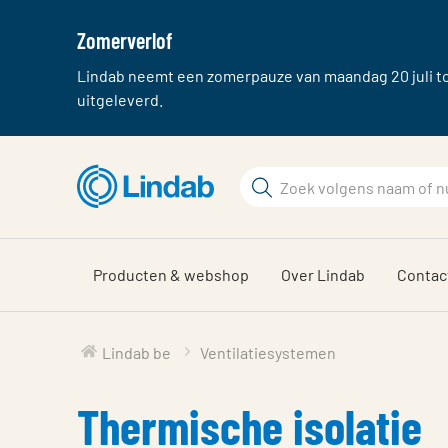
Zomerverlof
Lindab neemt een zomerpauze van maandag 20 juli tot
uitgeleverd.
Ga
naar
Zoek
hoofdinhoud
Zoek
Producten & webshop
Over Lindab
Contac
Lindab be
Ventilatiesystemen
Thermische isolatie