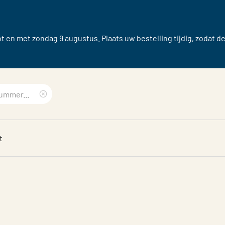
 en met zondag 9 augustus. Plaats uw bestelling tijdig, zodat d
Clear
search
t
phrase