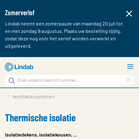
Zomerverlof
Lindab neemt een zomerpauze van maandag 20 juli tot
en met zondag 9 augustus. Plaats uw bestelling tijdig,
zodat deze nog vóór het verlof worden verwerkt en
uitgeleverd.
Ga
T
naar
m
Zoek
hoofdinhoud
Cle
Zoek
sea
Producten & webshop
Ventilatiesystemen
phr
Over Lindab
Thermische isolatie
Contact
Inloggen
Isolatiedekens, isolatiekousen, ...