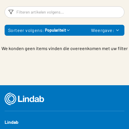
Choose languge
Belgium - Dutch
Filters
F
Sorteer volgens:
Weergave:
Populariteit
We konden geen items vinden die overeenkomen met uw filter
Lindab