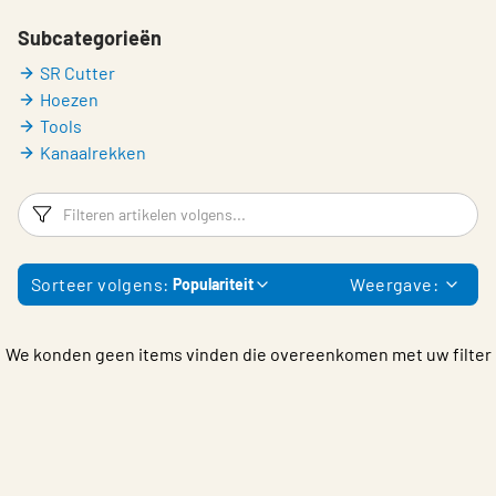
Choose languge
Belgium - Dutch
Subcategorieën
SR Cutter
Hoezen
Tools
Kanaalrekken
Filters
F
Sorteer volgens:
Weergave:
Populariteit
We konden geen items vinden die overeenkomen met uw filter