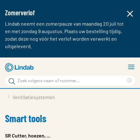
Zomerverlof
Lindab neemt een zomerpauze van maandag 20 juli tot
en met zondag 9 augustus. Plaats uw bestelling tijdig,
zodat deze nog vóór het verlof worden verwerkt en
uitgeleverd.
Ga
T
naar
m
Zoek
hoofdinhoud
Cle
Zoek
sea
Producten & webshop
Ventilatiesystemen
phr
Over Lindab
Smart tools
Contact
Inloggen
SR Cutter, hoezen, ...