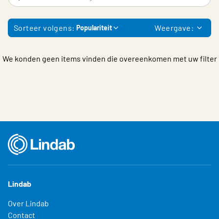
Choose languge
Belgium - Dutch
Sorteer volgens:
Weergave:
Populariteit
We konden geen items vinden die overeenkomen met uw filter
Lindab
Over Lindab
Contact