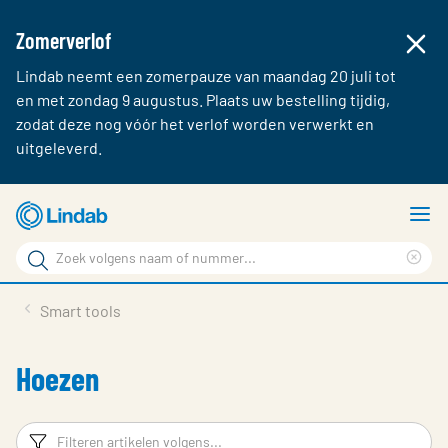
Zomerverlof
Lindab neemt een zomerpauze van maandag 20 juli tot
en met zondag 9 augustus. Plaats uw bestelling tijdig,
zodat deze nog vóór het verlof worden verwerkt en
uitgeleverd.
Ga
T
naar
m
Zoek
hoofdinhoud
Cle
Zoek
sea
Producten & webshop
Smart tools
phr
Over Lindab
Hoezen
Contact
Inloggen
Filters
F