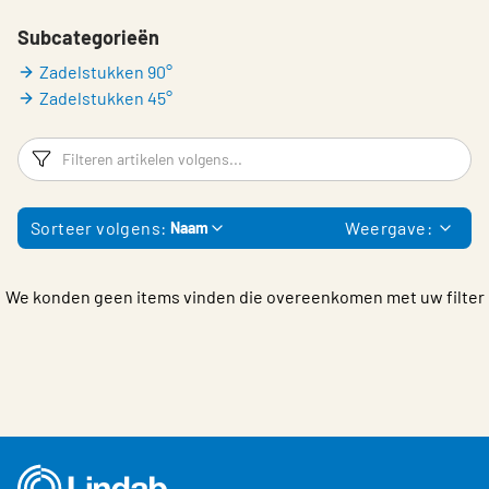
Choose languge
Belgium - Dutch
Subcategorieën
Zadelstukken 90°
Zadelstukken 45°
Filters
F
Sorteer volgens:
Weergave:
Naam
We konden geen items vinden die overeenkomen met uw filter