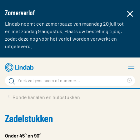
Zomerverlof
Lindab neemt een zomerpauze van maandag 20 juli tot
en met zondag 9 augustus. Plaats uw bestelling tijdig,
zodat deze nog vóór het verlof worden verwerkt en
uitgeleverd.
Ga
T
naar
m
Zoek
hoofdinhoud
Cle
Zoek
sea
Producten & webshop
Ronde kanalen en hulpstukken
phr
Over Lindab
Zadelstukken
Contact
Inloggen
Onder 45° en 90°