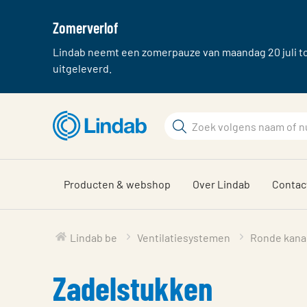
Zomerverlof
Lindab neemt een zomerpauze van maandag 20 juli tot
uitgeleverd.
Ga
Zoek
naar
hoofdinhoud
Zoek
Producten & webshop
Over Lindab
Contac
Lindab be
Ventilatiesystemen
Ronde kana
Zadelstukken