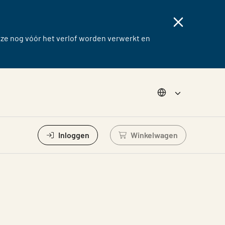
eze nog vóór het verlof worden verwerkt en
Choose langug
Inloggen
Winkelwagen
Log in om winkelwage