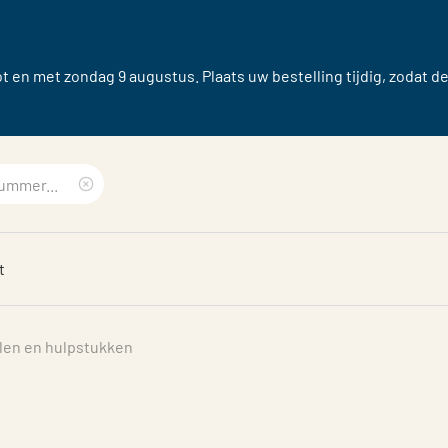
 en met zondag 9 augustus. Plaats uw bestelling tijdig, zodat d
Clear
search
t
phrase
len en hulpstukken