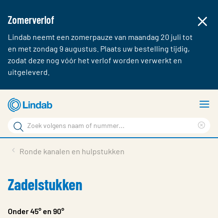
Zomerverlof
Lindab neemt een zomerpauze van maandag 20 juli tot
en met zondag 9 augustus. Plaats uw bestelling tijdig,
zodat deze nog vóór het verlof worden verwerkt en
uitgeleverd.
Ga
T
naar
m
Zoek
hoofdinhoud
Cle
Zoek
sea
Producten & webshop
Ronde kanalen en hulpstukken
phr
Over Lindab
Zadelstukken
Contact
Inloggen
Onder 45° en 90°