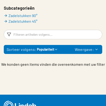
Choose languge
Subcategorieën
Zadelstukken 90°
Zadelstukken 45°
Filters
F
Sorteer volgens:
Weergave:
Populariteit
We konden geen items vinden die overeenkomen met uw filter