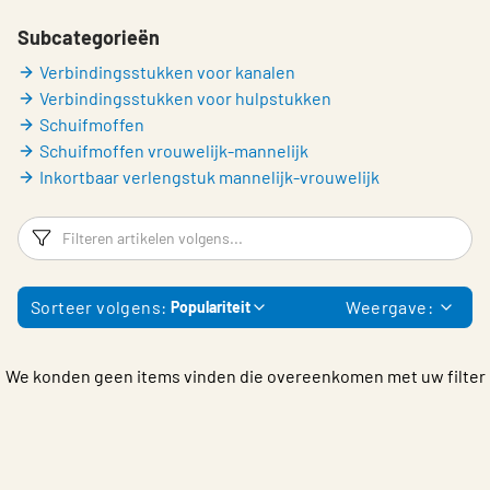
Choose languge
Belgium - Dutch
Subcategorieën
Verbindingsstukken voor kanalen
Verbindingsstukken voor hulpstukken
Schuifmoffen
Schuifmoffen vrouwelijk-mannelijk
Inkortbaar verlengstuk mannelijk-vrouwelijk
Filters
F
Sorteer volgens:
Weergave:
Populariteit
We konden geen items vinden die overeenkomen met uw filter