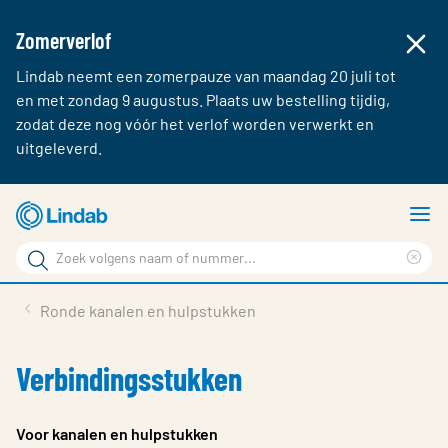
Zomerverlof
Lindab neemt een zomerpauze van maandag 20 juli tot
en met zondag 9 augustus. Plaats uw bestelling tijdig,
zodat deze nog vóór het verlof worden verwerkt en
uitgeleverd.
Ga
T
naar
m
Zoek
hoofdinhoud
Cle
Zoek
sea
Producten & webshop
Ronde kanalen en hulpstukken
phr
Over Lindab
Verbindingsstukken
Contact
Inloggen
Voor kanalen en hulpstukken