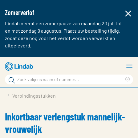
Zomerverlof
Lindab neemt een zomerpauze van maandag 20 juli tot
en met zondag 9 augustus. Plaats uw bestelling tijdig,
zodat deze nog vóór het verlof worden verwerkt en
uitgeleverd.
Ga
T
naar
m
Zoek
hoofdinhoud
Cle
Zoek
sea
Producten & webshop
Verbindingsstukken
phr
Over Lindab
Inkortbaar verlengstuk mannelijk-
Contact
vrouwelijk
Inloggen