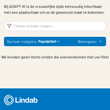
Choose languge
Bij ADAPT-IK is de vrouwelijke zijde éénvoudig inkortbaar
met een plaatschaar om zo de gewenste maat te bekomen.
Filters
F
Sorteer volgens:
Weergave:
Populariteit
We konden geen items vinden die overeenkomen met uw filter