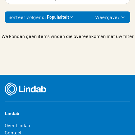
Choose languge
Belgium - Dutch
Sorteer volgens:
Weergave:
Populariteit
We konden geen items vinden die overeenkomen met uw filter
Lindab
Over Lindab
Contact