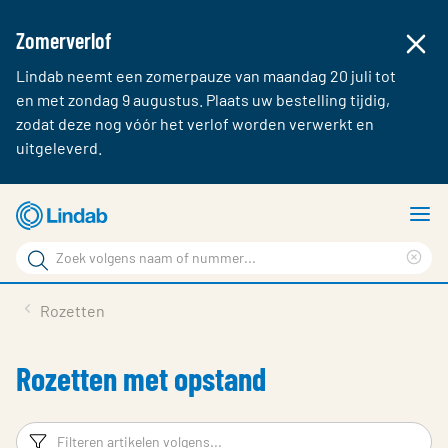
Zomerverlof
Lindab neemt een zomerpauze van maandag 20 juli tot
en met zondag 9 augustus. Plaats uw bestelling tijdig,
zodat deze nog vóór het verlof worden verwerkt en
uitgeleverd.
Ga
T
naar
m
Zoek
hoofdinhoud
Cle
Zoek
sea
Producten & webshop
Rozetten
phr
Over Lindab
Rozetten met opstand
Contact
Inloggen
Filters
F