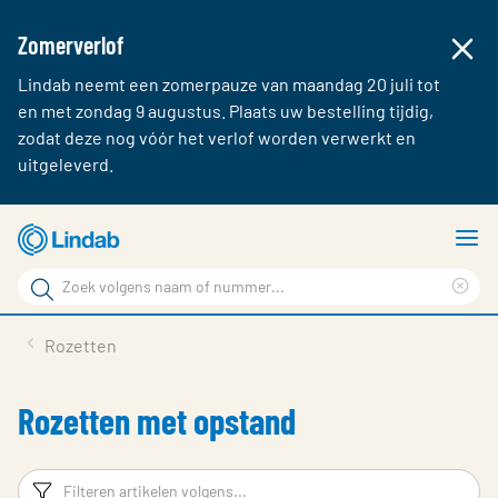
Zomerverlof
Lindab neemt een zomerpauze van maandag 20 juli tot
en met zondag 9 augustus. Plaats uw bestelling tijdig,
zodat deze nog vóór het verlof worden verwerkt en
uitgeleverd.
Ga
T
naar
m
Zoek
hoofdinhoud
Cle
Zoek
sea
Producten & webshop
Rozetten
phr
Over Lindab
Rozetten met opstand
Contact
Inloggen
Filters
F