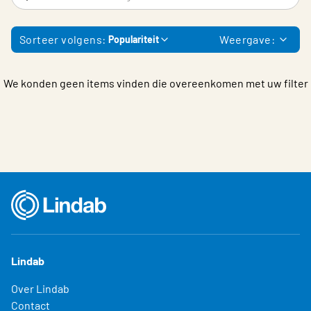
Choose languge
Belgium - Dutch
Sorteer volgens:
Weergave:
Populariteit
We konden geen items vinden die overeenkomen met uw filter
Lindab
Over Lindab
Contact