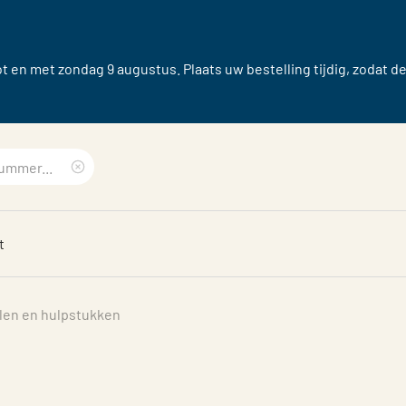
 en met zondag 9 augustus. Plaats uw bestelling tijdig, zodat d
Clear
search
t
phrase
len en hulpstukken