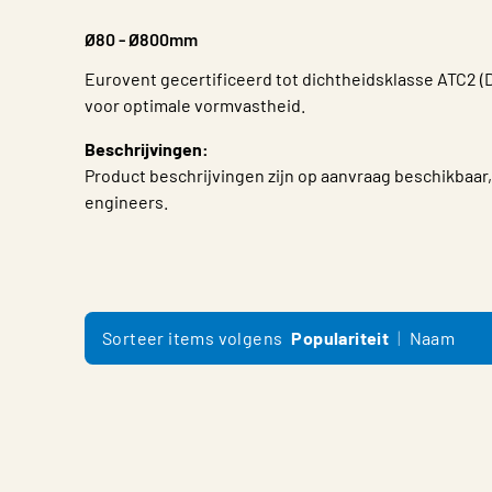
Ø80 - Ø800mm
Eurovent gecertificeerd tot dichtheidsklasse ATC2 (D
voor optimale vormvastheid.
Beschrijvingen:
Product beschrijvingen zijn op aanvraag beschikbaar,
engineers.
Sorteer items volgens
Populariteit
Naam