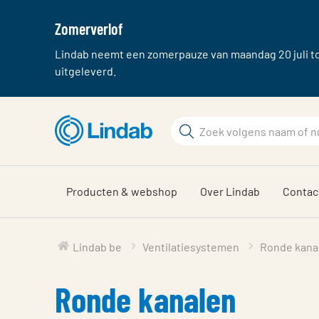
Zomerverlof
Lindab neemt een zomerpauze van maandag 20 juli tot
uitgeleverd.
Ga
Zoek
naar
hoofdinhoud
Zoek
Producten & webshop
Over Lindab
Contac
Lindab be
Ventilatiesystemen
Ronde kana
Ronde kanalen