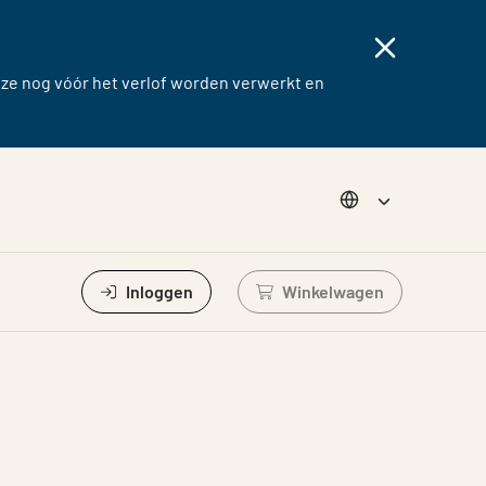
eze nog vóór het verlof worden verwerkt en
Choose langug
Inloggen
Winkelwagen
Log in om winkelwage