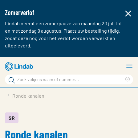
Zomerverlof
Lindab neemt een zomerpauze van maandag 20 juli tot
en met zondag 9 augustus. Plaats uw bestelling tijdig,
zodat deze nog vóór het verlof worden verwerkt en
uitgeleverd.
Ga
T
naar
m
Zoek
hoofdinhoud
Cle
Zoek
sea
Producten & webshop
Ronde kanalen
phr
Over Lindab
Contact
SR
Ronde kanalen
Inloggen