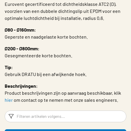
Eurovent gecertificeerd tot dichtheidsklasse ATC2 (D),
Choose languge
Belgium - Dutch
voorzien van een dubbele dichtingslip uit EPDM voor een
optimale luchtdichtheid bij installatie, radius 0,6.
Ø80 - Ø160mm:
Geperste en naadgelaste korte bochten.
Ø200 - Ø800mm:
Gesegmenteerde korte bochten.
Tip:
Gebruik DRATU bij een afwijkende hoek.
Beschrijvingen:
Product beschrijvingen zijn op aanvraag beschikbaar, klik
hier
om contact op te nemen met onze sales engineers.
Filters
F