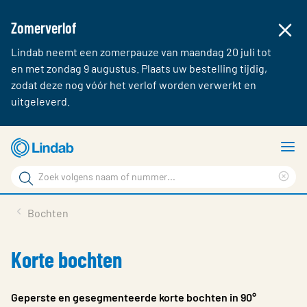
Zomerverlof
Lindab neemt een zomerpauze van maandag 20 juli tot
en met zondag 9 augustus. Plaats uw bestelling tijdig,
zodat deze nog vóór het verlof worden verwerkt en
uitgeleverd.
Ga
T
naar
m
Zoek
hoofdinhoud
Cle
Zoek
sea
Producten & webshop
Bochten
phr
Over Lindab
Korte bochten
Contact
Inloggen
Geperste en gesegmenteerde korte bochten in 90°