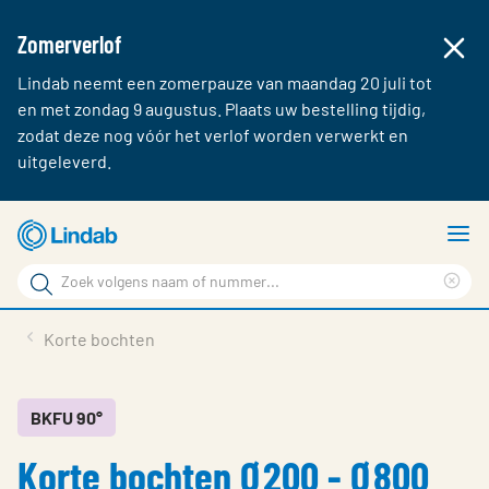
Zomerverlof
Lindab neemt een zomerpauze van maandag 20 juli tot
en met zondag 9 augustus. Plaats uw bestelling tijdig,
zodat deze nog vóór het verlof worden verwerkt en
uitgeleverd.
Ga
T
naar
m
Zoek
hoofdinhoud
Cle
Zoek
sea
Producten & webshop
Korte bochten
phr
Over Lindab
Contact
BKFU 90°
Korte bochten Ø200 - Ø800
Inloggen