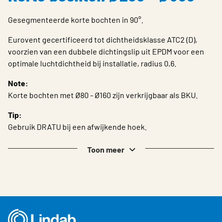
Choose languge
Belgium - Dutch
Gesegmenteerde korte bochten in 90°.
Eurovent gecertificeerd tot dichtheidsklasse ATC2 (D),
voorzien van een dubbele dichtingslip uit EPDM voor een
optimale luchtdichtheid bij installatie, radius 0,6.
Note:
Korte bochten met Ø80 - Ø160 zijn verkrijgbaar als BKU.
Tip:
Gebruik DRATU bij een afwijkende hoek.
Toon meer