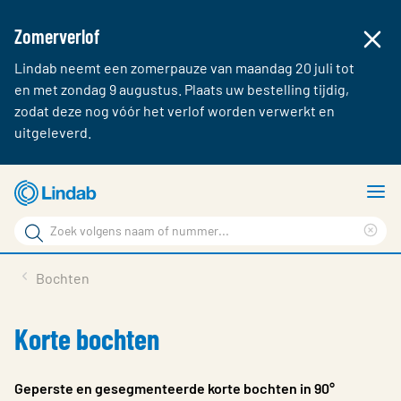
Zomerverlof
Lindab neemt een zomerpauze van maandag 20 juli tot
en met zondag 9 augustus. Plaats uw bestelling tijdig,
zodat deze nog vóór het verlof worden verwerkt en
uitgeleverd.
Ga
T
naar
m
Zoek
hoofdinhoud
Cle
Zoek
sea
Producten & webshop
Bochten
phr
Over Lindab
Korte bochten
Contact
Inloggen
Geperste en gesegmenteerde korte bochten in 90°