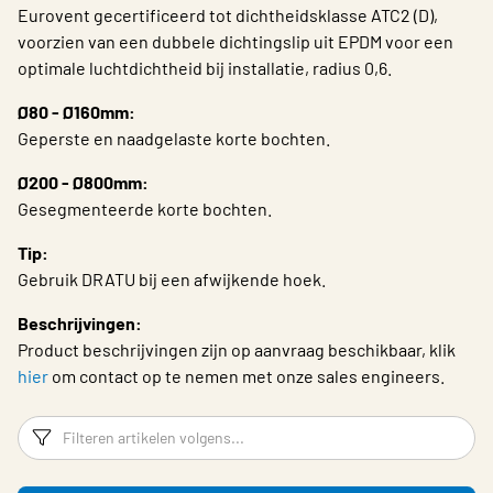
Eurovent gecertificeerd tot dichtheidsklasse ATC2 (D),
Choose languge
Belgium - Dutch
voorzien van een dubbele dichtingslip uit EPDM voor een
optimale luchtdichtheid bij installatie, radius 0,6.
Ø80 - Ø160mm:
Geperste en naadgelaste korte bochten.
Ø200 - Ø800mm:
Gesegmenteerde korte bochten.
Tip:
Gebruik DRATU bij een afwijkende hoek.
Beschrijvingen:
Product beschrijvingen zijn op aanvraag beschikbaar, klik
hier
om contact op te nemen met onze sales engineers.
Filters
F