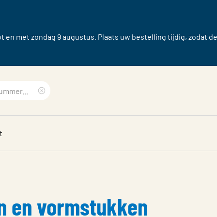
 en met zondag 9 augustus. Plaats uw bestelling tijdig, zodat d
Clear
search
t
phrase
n en vormstukken