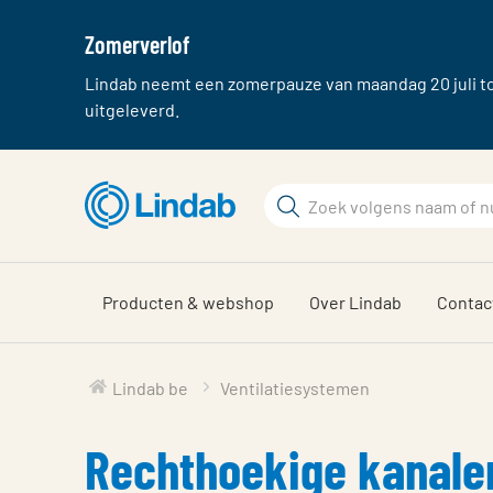
Zomerverlof
Lindab neemt een zomerpauze van maandag 20 juli tot
uitgeleverd.
Ga
naar
Zoek
hoofdinhoud
Zoek
Producten & webshop
Over Lindab
Contac
Lindab be
Ventilatiesystemen
Rechthoekige kanale