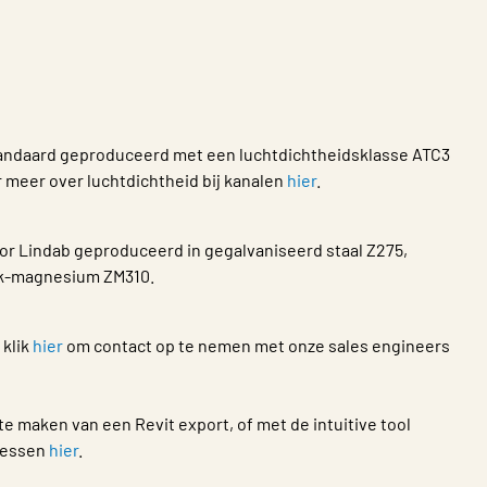
n
andaard geproduceerd met een luchtdichtheidsklasse ATC3
r meer over luchtdichtheid bij kanalen
hier
.
r Lindab geproduceerd in gegalvaniseerd staal Z275,
zink-magnesium ZM310.
 klik
hier
om contact op te nemen met onze sales engineers
 maken van een Revit export, of met de intuitive tool
cessen
hier
.