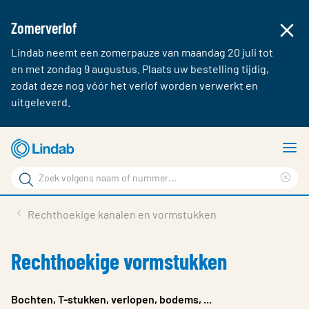
Zomerverlof
Lindab neemt een zomerpauze van maandag 20 juli tot
en met zondag 9 augustus. Plaats uw bestelling tijdig,
zodat deze nog vóór het verlof worden verwerkt en
uitgeleverd.
Ga
T
naar
m
Zoek
hoofdinhoud
Cle
Zoek
sea
Producten & webshop
Rechthoekige kanalen en vormstukken
phr
Over Lindab
Rechthoekige vormstukken
Contact
Inloggen
Bochten, T-stukken, verlopen, bodems, ...