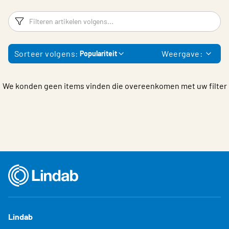
Choose languge
Belgium - Dutch
Filters
F
Sorteer volgens:
Weergave:
Populariteit
We konden geen items vinden die overeenkomen met uw filter
Lindab