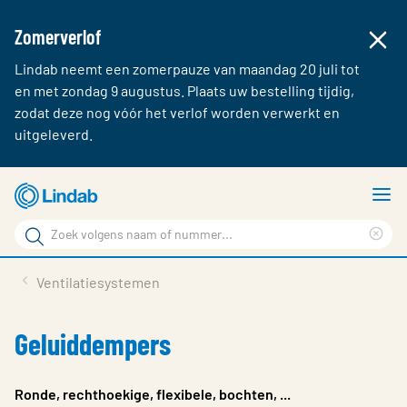
Zomerverlof
Lindab neemt een zomerpauze van maandag 20 juli tot
en met zondag 9 augustus. Plaats uw bestelling tijdig,
zodat deze nog vóór het verlof worden verwerkt en
uitgeleverd.
Ga
T
naar
m
Zoek
hoofdinhoud
Cle
Zoek
sea
Producten & webshop
Ventilatiesystemen
phr
Over Lindab
Geluiddempers
Contact
Inloggen
Ronde, rechthoekige, flexibele, bochten, ...