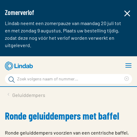
Zomerverlof
Lindab neemt een zomerpauze van maandag 20 juli tot
en met zondag 9 augustus. Plaats uw bestelling tijdig,
zodat deze nog vóór het verlof worden verwerkt en
uitgeleverd.
Ga
T
naar
m
Zoek
hoofdinhoud
Cle
Zoek
sea
Producten & webshop
Geluiddempers
phr
Over Lindab
Ronde geluiddempers met baffel
Contact
Inloggen
Ronde geluiddempers voorzien van een centrische baffel,