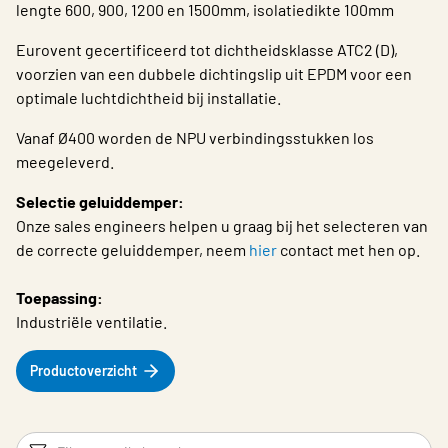
lengte 600, 900, 1200 en 1500mm, isolatiedikte 100mm
Choose languge
Belgium - Dutch
Eurovent gecertificeerd tot dichtheidsklasse ATC2 (D),
voorzien van een dubbele dichtingslip uit EPDM voor een
optimale luchtdichtheid bij installatie.
Vanaf Ø400 worden de NPU verbindingsstukken los
meegeleverd.
Selectie geluiddemper:
Onze sales engineers helpen u graag bij het selecteren van
de correcte geluiddemper, neem
hier
contact met hen op.
Toepassing:
Industriële ventilatie.
Productoverzicht
Filters
F