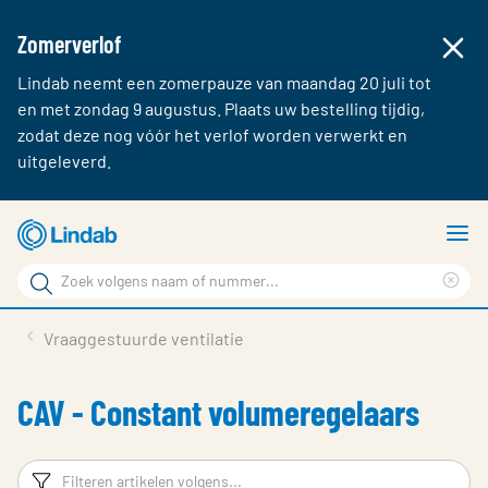
Zomerverlof
Lindab neemt een zomerpauze van maandag 20 juli tot
en met zondag 9 augustus. Plaats uw bestelling tijdig,
zodat deze nog vóór het verlof worden verwerkt en
uitgeleverd.
Ga
T
naar
m
Zoek
hoofdinhoud
Cle
Zoek
sea
Producten & webshop
Vraaggestuurde ventilatie
phr
Over Lindab
CAV - Constant volumeregelaars
Contact
Inloggen
Filters
F