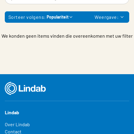
Choose languge
Belgium - Dutch
Sorteer volgens:
Weergave:
Populariteit
We konden geen items vinden die overeenkomen met uw filter
Lindab
Over Lindab
Contact