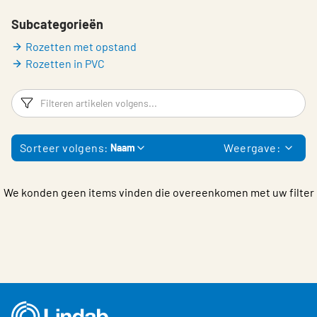
Choose languge
Belgium - Dutch
Subcategorieën
Rozetten met opstand
Rozetten in PVC
Filters
F
Sorteer volgens:
Weergave:
Naam
We konden geen items vinden die overeenkomen met uw filter