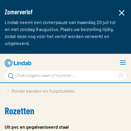
Zomerverlof
Lindab neemt een zomerpauze van maandag 20 juli tot
en met zondag 9 augustus. Plaats uw bestelling tijdig,
zodat deze nog vóór het verlof worden verwerkt en
uitgeleverd.
Ga
T
naar
m
Zoek
hoofdinhoud
Cle
Zoek
sea
Producten & webshop
Ronde kanalen en hulpstukken
phr
Over Lindab
Rozetten
Contact
Inloggen
Uit pvc en gegalvaniseerd staal