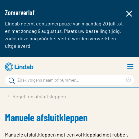
Zomerverlof
Lindab neemt een zomerpauze van maandag 20 juli tot
en met zondag 9 augustus. Plaats uw bestelling tijdig,
zodat deze nog vóór het verlof worden verwerkt en
uitgeleverd.
Ga
T
naar
m
Zoek
hoofdinhoud
Cle
Zoek
sea
Producten & webshop
Regel- en afsluitkleppen
phr
Over Lindab
Manuele afsluitkleppen
Contact
Inloggen
Manuele afsluitkleppen met een vol klepblad met rubber,