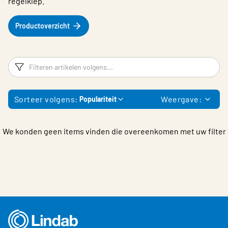
regelklep.
Productoverzicht
Filters
F
Sorteer volgens:
Weergave:
Populariteit
We konden geen items vinden die overeenkomen met uw filter