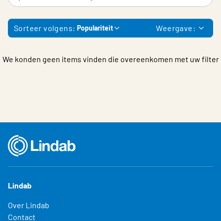
Choose languge
Belgium - Dutch
Sorteer volgens:
Weergave:
Populariteit
We konden geen items vinden die overeenkomen met uw filter
Lindab
Over Lindab
Contact