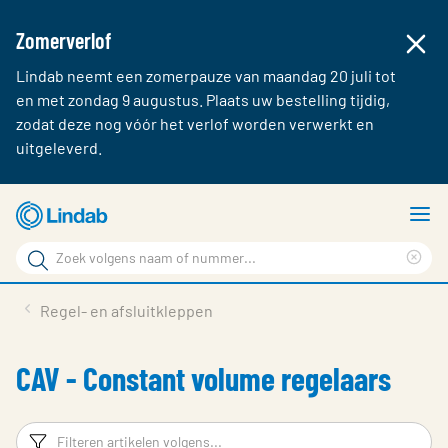
Zomerverlof
Lindab neemt een zomerpauze van maandag 20 juli tot
en met zondag 9 augustus. Plaats uw bestelling tijdig,
zodat deze nog vóór het verlof worden verwerkt en
uitgeleverd.
Ga
T
naar
m
Zoek
hoofdinhoud
Cle
Zoek
sea
Producten & webshop
Regel- en afsluitkleppen
phr
Over Lindab
CAV - Constant volume regelaars
Contact
Inloggen
Filters
F