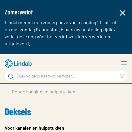
Zomerverlof
Lindab neemt een zomerpauze van maandag 20 juli tot
en met zondag 9 augustus. Plaats uw bestelling tijdig,
zodat deze nog vóór het verlof worden verwerkt en
uitgeleverd.
Ga
T
naar
m
Zoek
hoofdinhoud
Cle
Zoek
sea
Producten & webshop
Ronde kanalen en hulpstukken
phr
Over Lindab
Deksels
Contact
Inloggen
Voor kanalen en hulpstukken