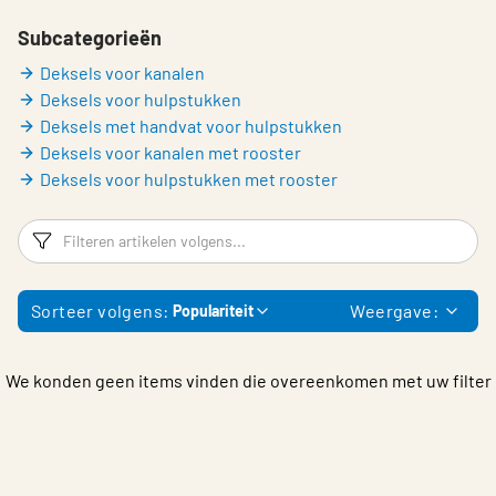
Choose languge
Belgium - Dutch
Subcategorieën
Deksels voor kanalen
Deksels voor hulpstukken
Deksels met handvat voor hulpstukken
Deksels voor kanalen met rooster
Deksels voor hulpstukken met rooster
Filters
F
Sorteer volgens:
Weergave:
Populariteit
We konden geen items vinden die overeenkomen met uw filter