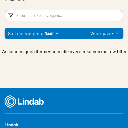
Filters
F
Sorteer volgens:
Weergave:
Naam
We konden geen items vinden die overeenkomen met uw filter
Lindab