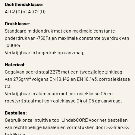
Dichtheidsklasse:
Choose languge
ATC3 (C) of ATC2 (D)
Drukklasse:
Standaard middendruk met een maximale constante
onderdruk van -750Pa en maximale constante overdruk van
1000Pa.
Verkrijgbaar in hogedruk op aanvraag.
Materiaal:
Gegalvaniseerd staal Z275 met een tweezijdige zinklaag
van 275g/m² volgens EN 10.142 en EN 10.143, corrosieklasse
C3.
Verkrijgbaar in aluminium met corrosieklasse C4 en
roestvrij staal met corrosieklasse C4 of C5 op aanvraag.
Bestellen:
Gebruik onze intuitive tool LindabCORE voor het bestellen
van rechthoekige kanalen en vormstukken door >>>hier<<<
te klikken.