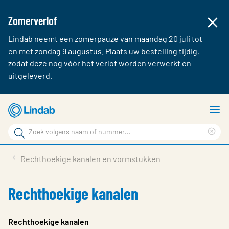
Zomerverlof
Lindab neemt een zomerpauze van maandag 20 juli tot
en met zondag 9 augustus. Plaats uw bestelling tijdig,
zodat deze nog vóór het verlof worden verwerkt en
uitgeleverd.
Ga
T
naar
m
Zoek
hoofdinhoud
Cle
Zoek
sea
Producten & webshop
Rechthoekige kanalen en vormstukken
phr
Over Lindab
Rechthoekige kanalen
Contact
Inloggen
Rechthoekige kanalen