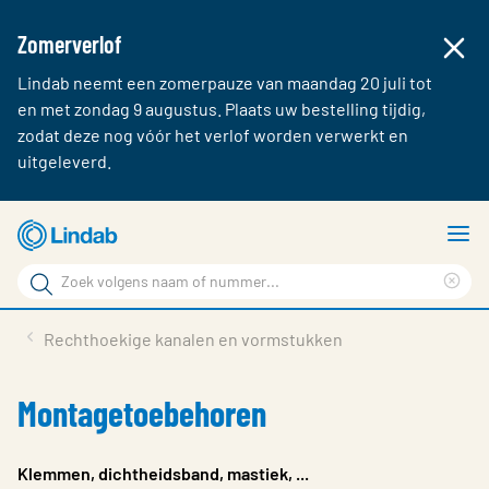
Zomerverlof
Lindab neemt een zomerpauze van maandag 20 juli tot
en met zondag 9 augustus. Plaats uw bestelling tijdig,
zodat deze nog vóór het verlof worden verwerkt en
uitgeleverd.
Ga
T
naar
m
Zoek
hoofdinhoud
Cle
Zoek
sea
Producten & webshop
Rechthoekige kanalen en vormstukken
phr
Over Lindab
Montagetoebehoren
Contact
Inloggen
Klemmen, dichtheidsband, mastiek, ...