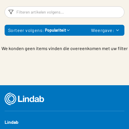
Choose languge
Filters
F
Sorteer volgens:
Weergave:
Populariteit
We konden geen items vinden die overeenkomen met uw filter
Lindab