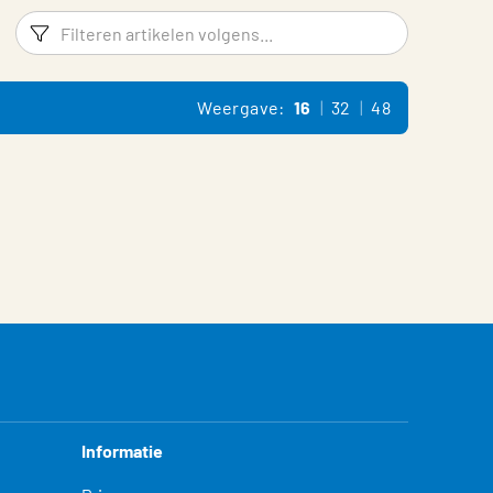
Filters
Filter p
Weergave:
16
32
48
Informatie