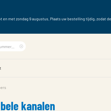
 en met zondag 9 augustus. Plaats uw bestelling tijdig, zodat d
Clear
search
t
phrase
pers
bele kanalen