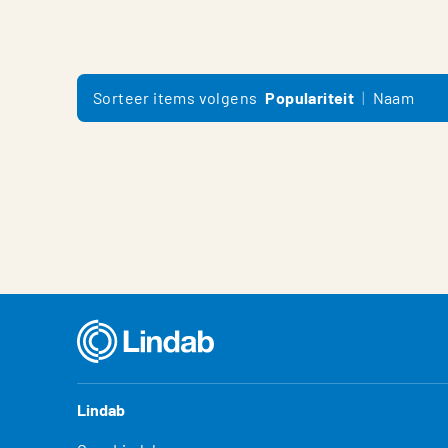
Sorteer items volgens
Populariteit
Naam
Lindab