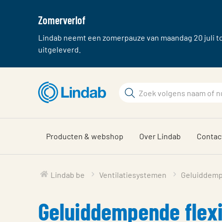
Zomerverlof
Lindab neemt een zomerpauze van maandag 20 juli tot
uitgeleverd.
Ga
naar
Zoek
hoofdinhoud
Zoek
Producten & webshop
Over Lindab
Contac
Lindab be
Ventilatiesystemen
Geluiddem
Geluiddempende flexi