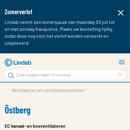
Zomerverlof
Lindab neemt een zomerpauze van maandag 20 juli tot
en met zondag 9 augustus. Plaats uw bestelling tijdig,
zodat deze nog vóór het verlof worden verwerkt en
uitgeleverd.
Ga
T
naar
m
Zoek
hoofdinhoud
Cle
Zoek
sea
Producten & webshop
Ventilatoren en ventilatietoestellen
phr
Over Lindab
Östberg
Contact
Inloggen
EC kanaal- en boxventilatoren