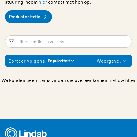
stuuring, neem
hier
contact met hen op.
Product selectie
Filters
F
Sorteer volgens:
Weergave:
Populariteit
We konden geen items vinden die overeenkomen met uw filter